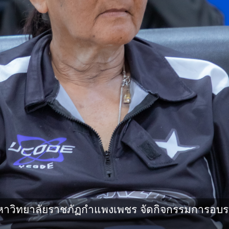
วิทยาลัยราชภัฏกำแพงเพชร จัดกิจกรรมการอบรมเช