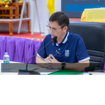
[ดาวน์โหลด]