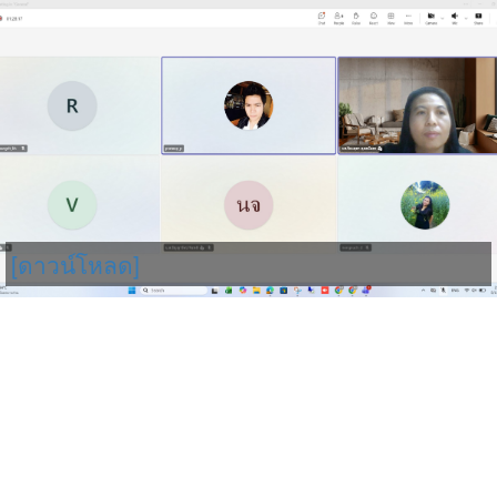
[ดาวน์โหลด]