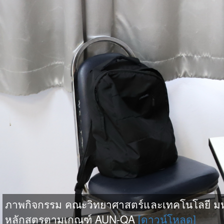
ภาพกิจกรรม คณะวิทยาศาสตร์และเทคโนโลยี มห
หลักสูตรตามเกณฑ์ AUN-QA
[ดาวน์โหลด]