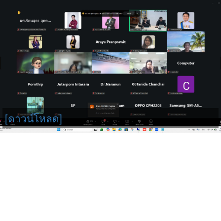
[ดาวน์โหลด]