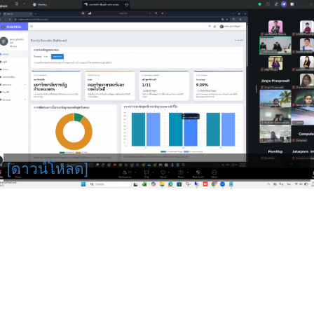
[ดาวน์โหลด]