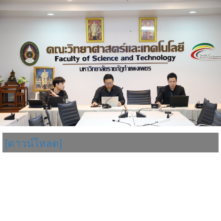
[ดาวน์โหลด]