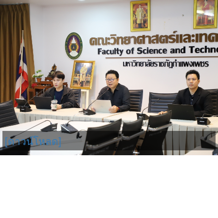
[ดาวน์โหลด]