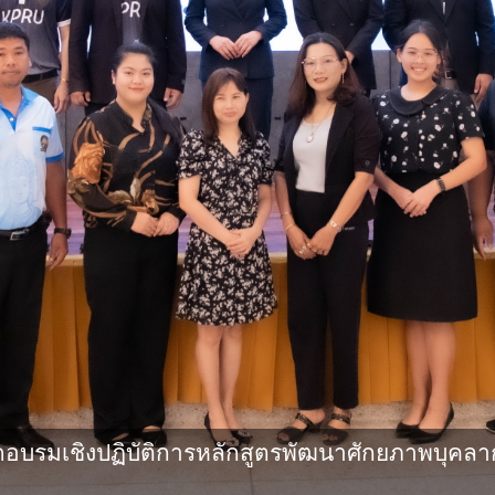
รมเชิงปฏิบัติการหลักสูตรพัฒนาศักยภาพบุคลากรทา