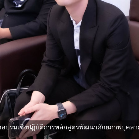
รมเชิงปฏิบัติการหลักสูตรพัฒนาศักยภาพบุคลากรทา