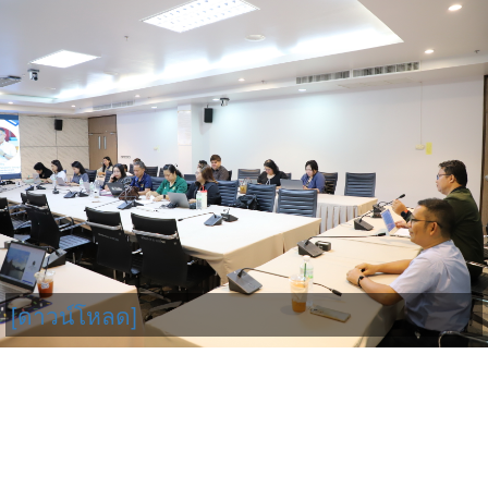
[ดาวน์โหลด]