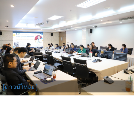
[ดาวน์โหลด]