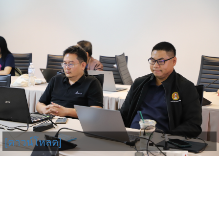
[ดาวน์โหลด]