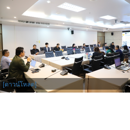
[ดาวน์โหลด]