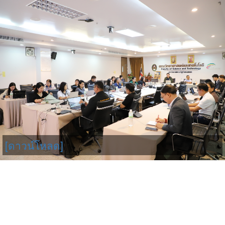
[ดาวน์โหลด]