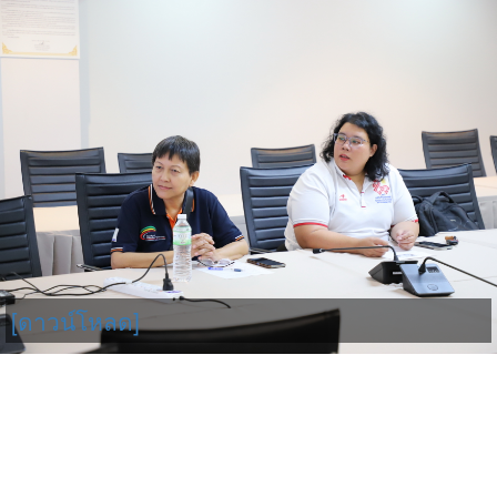
[ดาวน์โหลด]