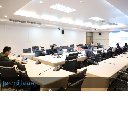
[ดาวน์โหลด]