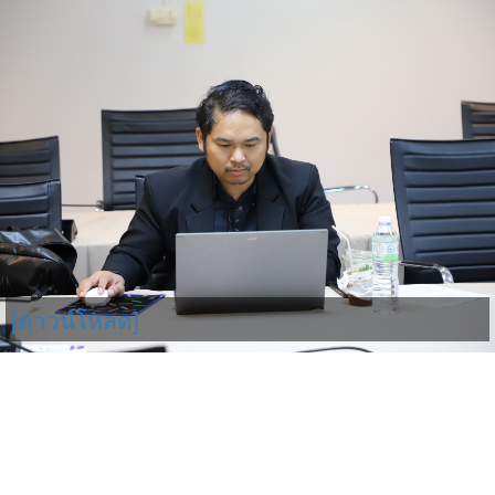
[ดาวน์โหลด]