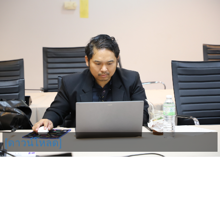
[ดาวน์โหลด]