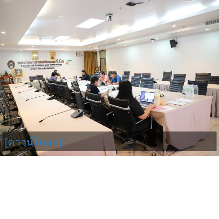
[ดาวน์โหลด]