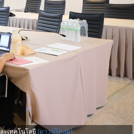
ละเทคโนโลยี
[ดาวน์โหลด]