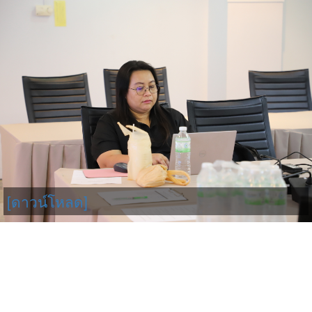
[ดาวน์โหลด]