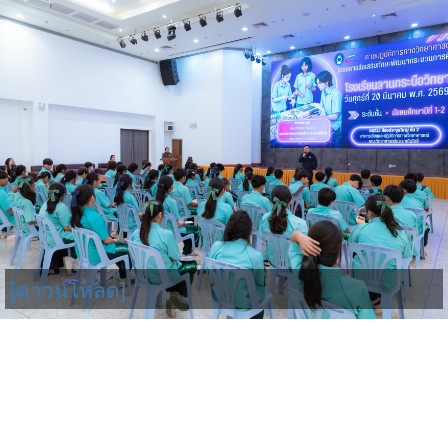
[ดาวน์โหลด]