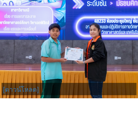
[ดาวน์โหลด]