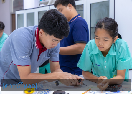
[ดาวน์โหลด]