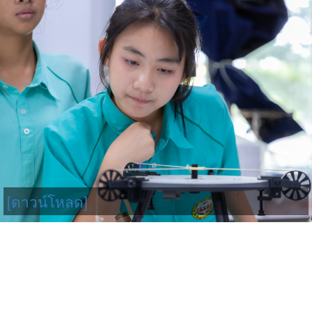
[ดาวน์โหลด]