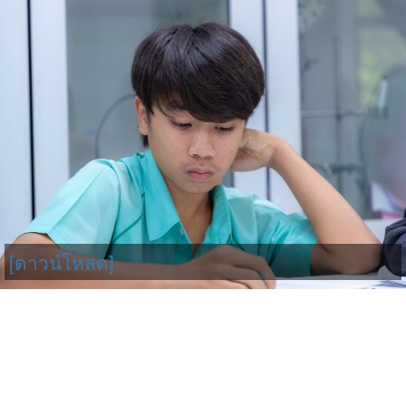
[ดาวน์โหลด]