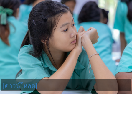
[ดาวน์โหลด]