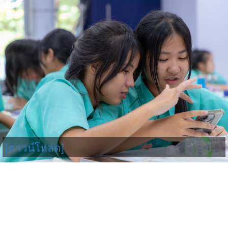
[ดาวน์โหลด]