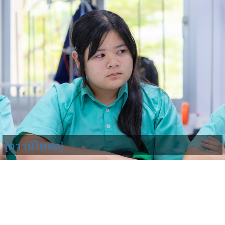
[ดาวน์โหลด]