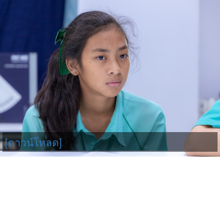
[ดาวน์โหลด]