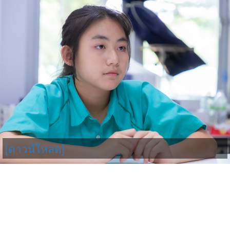
[ดาวน์โหลด]