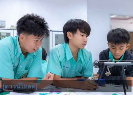
[ดาวน์โหลด]