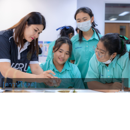
[ดาวน์โหลด]