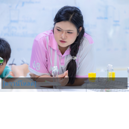
[ดาวน์โหลด]