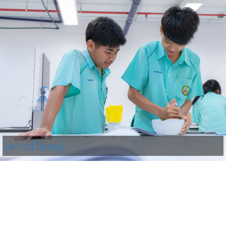
[ดาวน์โหลด]