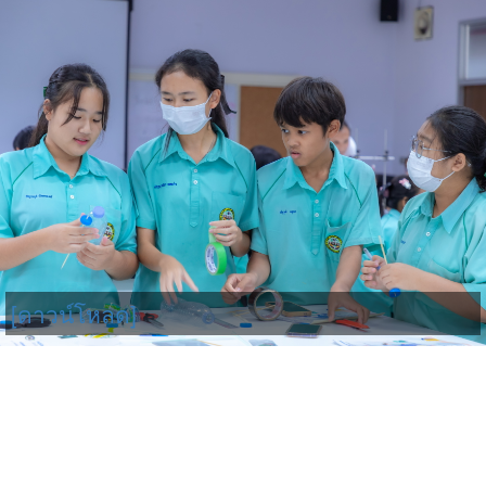
[ดาวน์โหลด]