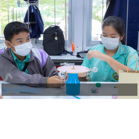
[ดาวน์โหลด]