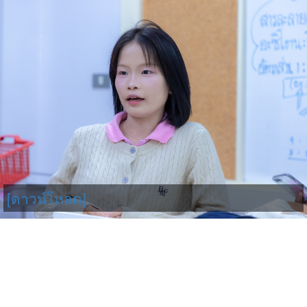
[ดาวน์โหลด]