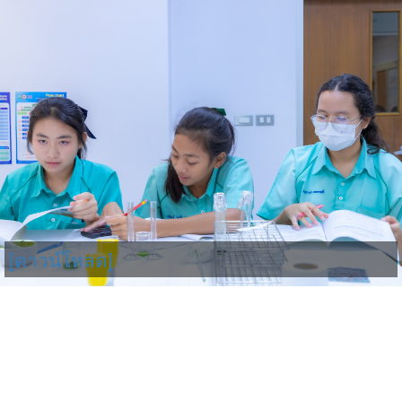
[ดาวน์โหลด]