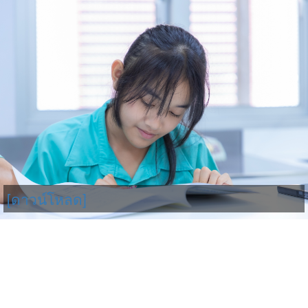
[ดาวน์โหลด]