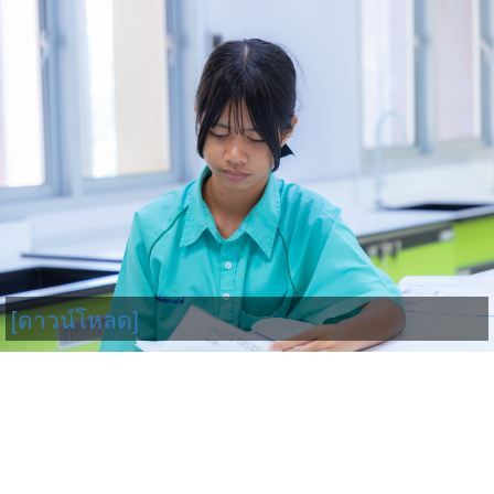
[ดาวน์โหลด]