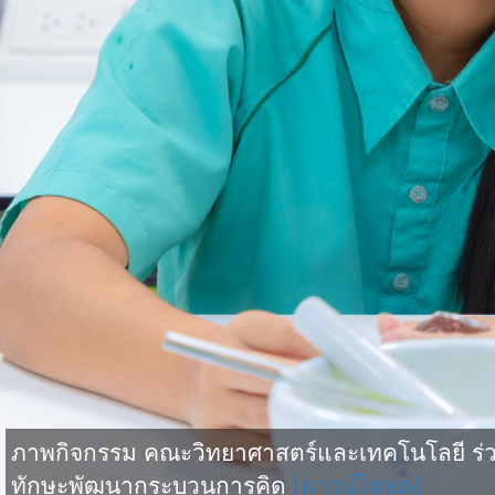
ภาพกิจกรรม คณะวิทยาศาสตร์และเทคโนโลยี ร่วม
ทักษะพัฒนากระบวนการคิด
[ดาวน์โหลด]