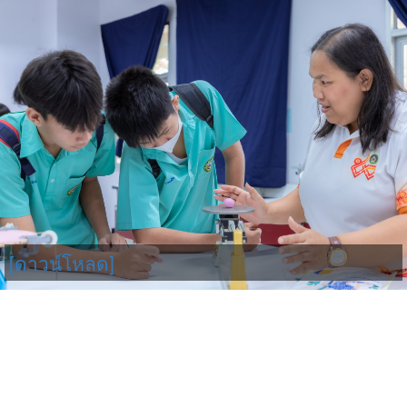
[ดาวน์โหลด]