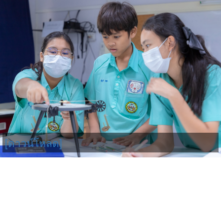
[ดาวน์โหลด]