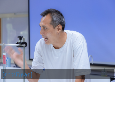
[ดาวน์โหลด]