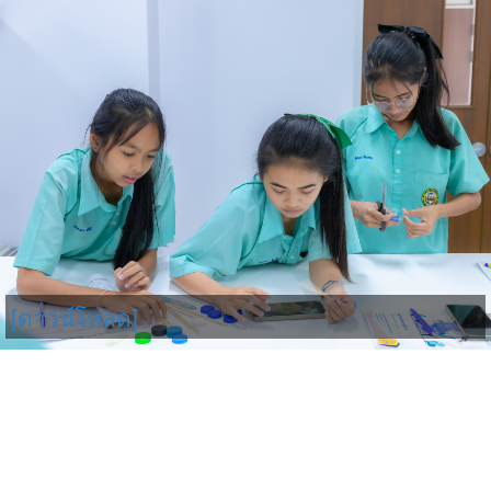
[ดาวน์โหลด]