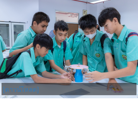
[ดาวน์โหลด]