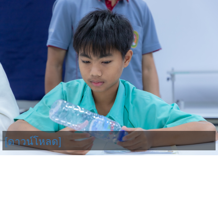
[ดาวน์โหลด]