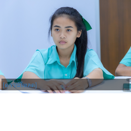
[ดาวน์โหลด]